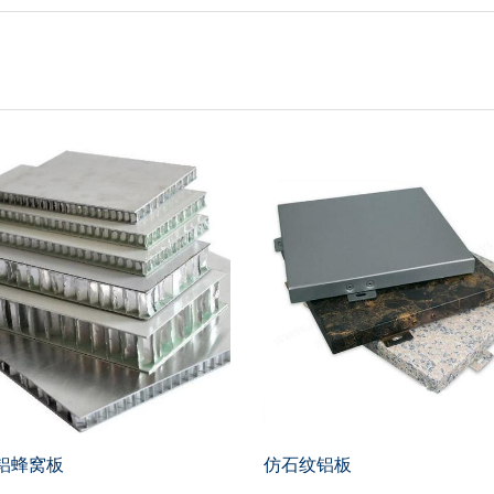
铝蜂窝板
仿石纹铝板