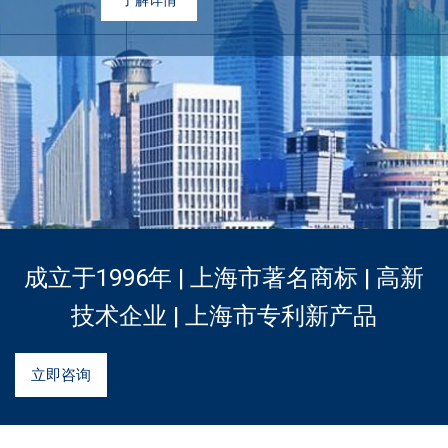
铝单板
多彩铝板
铝蜂窝板
石头铝板
木纹铝板
大理石铝板
成立于1996年 | 上海市著名商标 | 高新
经典案例
技术企业 | 上海市专利新产品
商业地产
立即咨询
政府办公
体育会展