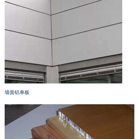
铝单板
多彩铝板
铝蜂窝板
石头铝板
木纹铝板
大理石铝板
墙面铝单板
经典案例
商业地产
政府办公
体育会展