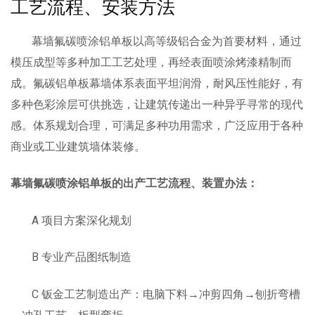
工艺流程、安装方法
铝单板
幕墙氟碳喷涂铝单板以高等级铝合金为首要材料，通过
多彩铝板
模压成型等多种加工工艺处理，再经表面喷涂烤漆精制而
成。氟碳铝单板幕墙体系表面平坦润滑，耐风压性能好，有
铝蜂窝板
多种色彩涂层可供挑选，让建筑传递出一种异乎寻常的现代
石头铝板
感。体系规划合理，可满足多种功用需求，广泛应用于各种
商业或工业建筑墙体装修。
木纹铝板
大理石铝板
幕墙氟碳喷涂铝单板的出产工艺流程、装置办法：
经典案例
A 项目方案深化规划
商业地产
B 专业产品图纸制造
政府办公
C 钣金工艺制造出产：电脑下料→冲剪四角→刨折弯槽
体育会展