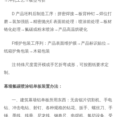
→冲孔工艺→板型弯折
交通枢纽
D 产品坯料后制造工序：拼密焊接→板背种钉→焊位打
酒店娱乐
磨→装加强筋→精密抛光E 表面前处理：喷涂前处理→板材
铬化处理→氟碳或粉末喷涂→产品高温烘硬化
汽车4S店
F维护包装工序列：产品表面维护膜→产品标识贴位→
联系我们
纸箱护角包装→木箱包装
联系方式
注:特殊尺度需开模或手艺折弯成形，可按图纸要求定
留言信息
制。
幕墙氟碳喷涂铝单板装置办法：
一、建筑幕墙铝单板所用东西：无齿锯片切割机、手电
钻、冲击电钻、射钉、各种规格的钻花、扳手、螺丝刀、手
锤、墨线、线垂、尼龙线、钢卷尺、电焊机、氧切设备、受