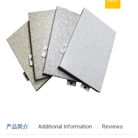
SALE!
铝单板
多彩铝板
铝蜂窝板
石头铝板
木纹铝板
大理石铝板
经典案例
商业地产
政府办公
产品简介
Additional Information
Reviews
体育会展