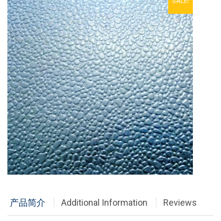
SALE!
铝单板
多彩铝板
铝蜂窝板
石头铝板
木纹铝板
大理石铝板
经典案例
商业地产
政府办公
产品简介
Additional Information
Reviews
体育会展