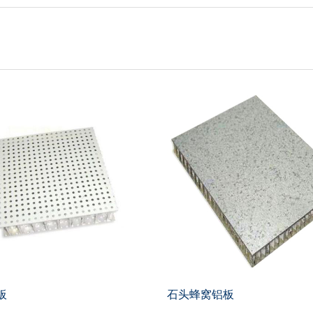
板
石头蜂窝铝板