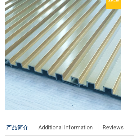
SALE!
铝单板
多彩铝板
铝蜂窝板
石头铝板
木纹铝板
大理石铝板
经典案例
商业地产
政府办公
产品简介
Additional Information
Reviews
体育会展