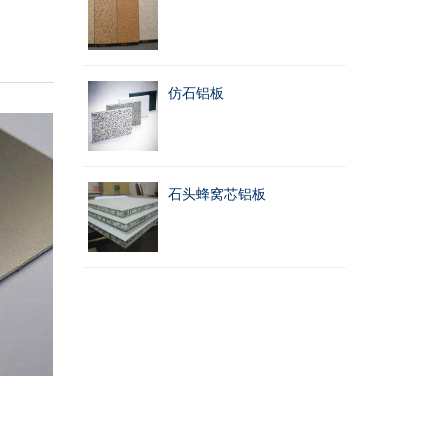
仿石铝板
石头蜂窝芯铝板