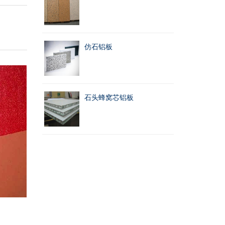
仿石铝板
石头蜂窝芯铝板