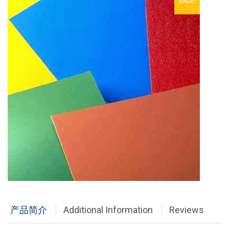
SALE!
铝单板
多彩铝板
铝蜂窝板
石头铝板
木纹铝板
大理石铝板
经典案例
商业地产
政府办公
产品简介
Additional Information
Reviews
体育会展