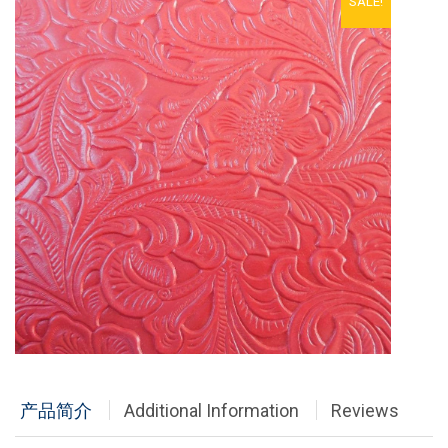
SALE!
铝单板
多彩铝板
铝蜂窝板
石头铝板
木纹铝板
大理石铝板
经典案例
商业地产
政府办公
产品简介
Additional Information
Reviews
体育会展