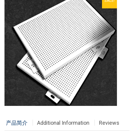
SALE!
铝单板
多彩铝板
铝蜂窝板
石头铝板
木纹铝板
大理石铝板
经典案例
商业地产
政府办公
产品简介
Additional Information
Reviews
体育会展